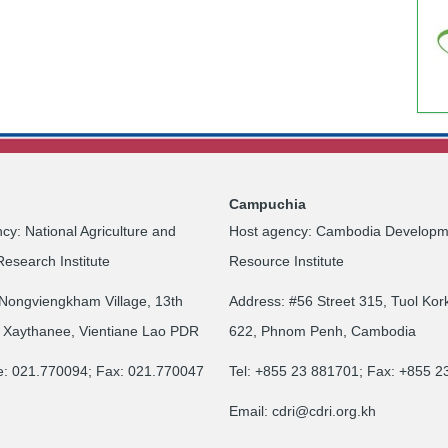
Campuchia
cy: National Agriculture and
Host agency: Cambodia Developm
Research Institute
Resource Institute
Nongviengkham Village, 13th
Address: #56 Street 315, Tuol Kor
 Xaythanee, Vientiane Lao PDR
622, Phnom Penh, Cambodia
e: 021.770094; Fax: 021.770047
Tel: +855 23 881701; Fax: +855 
Email:
cdri@cdri.org.kh