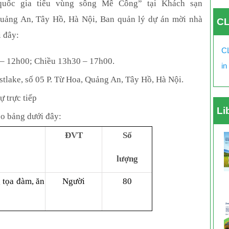
 quốc gia tiểu vùng sông Mê Công”
tại Khách sạn
 Quảng An, Tây Hồ, Hà Nội, Ban quản lý dự án mời nhà
CL
i đây:
CL
 – 12h00; Chiều 13h30 – 17h00.
in
stlake, số 05 P. Từ Hoa, Quảng An, Tây Hồ, Hà Nội
.
 trực tiếp
Li
eo bảng dưới đây:
ĐVT
Số
l­ượng
g
tọa đàm
, ăn
Người
80