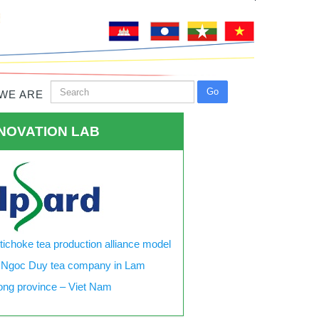
WE ARE
NOVATION LAB
tichoke tea production alliance model
 Ngoc Duy tea company in Lam
ng province – Viet Nam