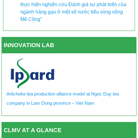
thực hiện nghiên cứu Đánh giá sự phát triển của
ngành hàng gạo ở một số nước tiểu vùng sông
Mê Công”
INNOVATION LAB
Artichoke tea production alliance model at Ngoc Duy tea
company in Lam Dong province – Viet Nam
CLMV AT A GLANCE