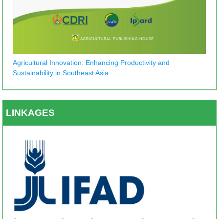
Agricultural Innovation: Enhancing Productivity and
Sustainability in Southeast Asia
LINKAGES