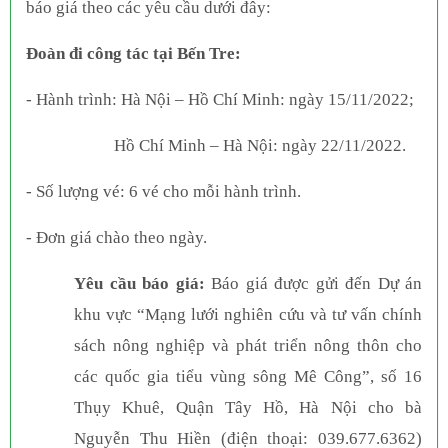
báo giá theo các yêu cầu dưới đây:
Đoàn đi công tác tại
Bến Tre
:
- Hành trình: Hà Nội –
Hồ Chí Minh:
ngày
15
/1
1
/20
22;
Hồ Chí Minh – Hà Nội
: ngày
22
/
11
/20
22.
- Số lượng vé:
6
vé cho mỗi hành trình.
- Đơn giá chào theo ngày.
Yêu cầu báo giá:
Báo giá được gửi đến Dự án
khu vực “Mạng lưới nghiên cứu và tư vấn chính
sách nông nghiệp và phát triển nông thôn cho
các quốc gia tiểu vùng sông Mê Công”, số 16
Thụy Khuê, Quận Tây Hồ, Hà Nội
cho bà
Nguyễn Thu Hiền (điện thoại: 039.677.6362)