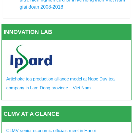
giai đoạn 2008-2018
INNOVATION LAB
Artichoke tea production alliance model at Ngoc Duy tea
company in Lam Dong province – Viet Nam
CLMV AT A GLANCE
CLMV senior economic officials meet in Hanoi